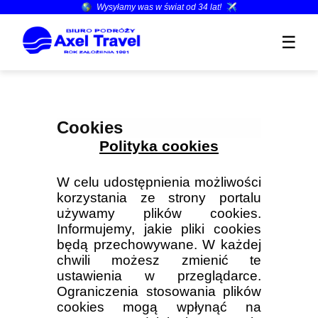
Zapamiętane: [
ofert
]
Wysyłamy was w świat od
34
lat!
☰
Cookies
Polityka cookies
W celu udostępnienia możliwości
korzystania ze strony portalu
używamy plików cookies.
Informujemy, jakie pliki cookies
będą przechowywane. W każdej
chwili możesz zmienić te
ustawienia w przeglądarce.
Ograniczenia stosowania plików
cookies mogą wpłynąć na