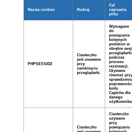
Cel
Nazwa cookies
Rodzaj
zapisania
pliku
Wymagane
do
powiązania
kolejnych
podstron w
obrębie sesj
przeglądarki
Ciasteczko
podczas
jest usuwane
procesu
PHPSESSID2
przy
rezerwacji.
zamknięciu
Używane
przeglądarki.
również prz
sprawdzeni
poprawnośc
kodu
Captcha dla
danego
użytkownika
Ciasteczko
używane
przy
Ciasteczko
powiązaniu
jest usuwane
kolejnych