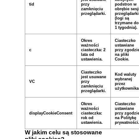
tid
przy
podstron w
zamknięciu
obrębie sesj
przeglądarki.
przeglądarki
(logi są
trzymane do
1 tygodnia).
Okres
Ciasteczko
ważności
ustawiane
c
ciasteczka: 2
przy zgodzi
lata od
na pliki
ustawienia.
Cookie.
Ciasteczko
Kod waluty
jest usuwane
wybranej
VC
przy
przez
zamknięciu
użytkownika
przeglądarki.
Okres
Ciasteczko
ważności
ustawiane
displayCookieConsent
ciasteczka:
przy zgodzi
rok od
na Politykę
ustawienia.
prywatności
W jakim celu są stosowane